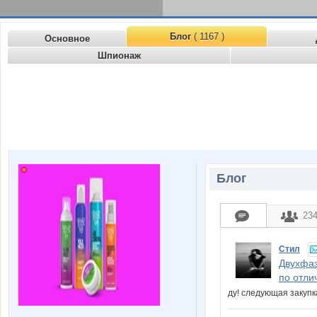
Блог
( 1167 )
Основное
Шпионаж
Блог
23
Стил
Двухфаз
по отли
ду! следующая закуп