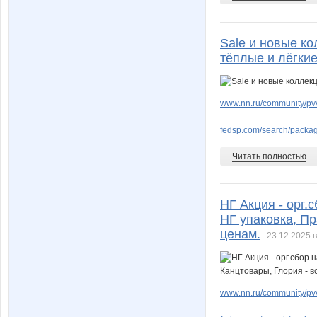
Sale и новые ко
тёплые и лёгкие
www.nn.ru/community/pv
fedsp.com/search/pack
Читать полностью
НГ Акция - орг.
НГ упаковка, П
ценам.
23.12.2025 в
www.nn.ru/community/pv