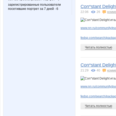
зарегистрированные пользователи
Con*stant Delig
посетившие портрет за 7 дней - 6
22:06
26
комме
www.nn.ru/community/pv
fedsp.com/search/pack
Читать полностью
Con*stant Delig
21:29
40
комме
www.nn.ru/community/pv
fedsp.com/search/pack
Читать полностью