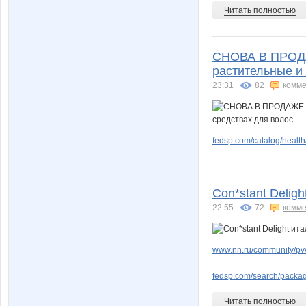
Читать полностью
СНОВА В ПРОДАЖЕ
растительные и
23:31
82
комме
fedsp.com/catalog/health
Con*stant Delig
22:55
72
комме
www.nn.ru/community/pv
fedsp.com/search/pack
Читать полностью