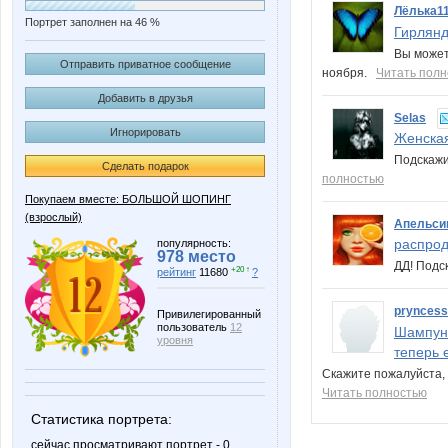
Лёлька1
Портрет заполнен на 46 %
Гирлянд
Вы может
Отправить приватное сообщение
ноября.
Читать пол
Добавить в друзья
Selas
Игнорировать
Женская
Подскажи
Сделать подарок
полностью
Покупаем вместе: БОЛЬШОЙ ШОПИНГ
(взрослый)
Апельси
распрод
популярность:
978 место
ДД! Подс
+20 ↑
рейтинг
11680
?
prynces
Привилегированный
пользователь
12
Шампуни
уровня
теперь 
Скажите пожалуйста, 
Читать полностью
Статистика портрета:
сейчас просматривают портрет - 0