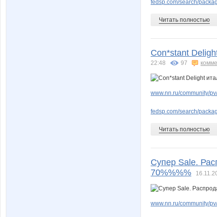
fedsp.com/search/pack
Читать полностью
Con*stant Delig
22:48
97
комме
www.nn.ru/community/pv
fedsp.com/search/pack
Читать полностью
Супер Sale. Ра
70%%%%
16.11.2
www.nn.ru/community/pv