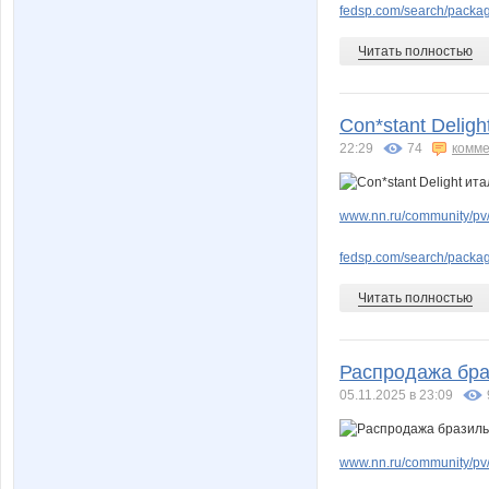
fedsp.com/search/pack
Читать полностью
Con*stant Delig
22:29
74
комме
www.nn.ru/community/pv/
fedsp.com/search/pack
Читать полностью
Распродажа бра
05.11.2025 в 23:09
www.nn.ru/community/pv